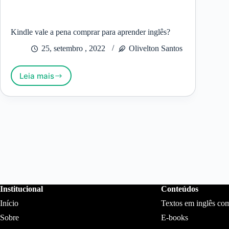
Kindle vale a pena comprar para aprender inglês?
25, setembro , 2022
Olivelton Santos
Leia mais
Kindle
vale
a
pena
comprar
para
aprender
inglês?
Institucional
Conteúdos
Início
Textos em inglês co
Sobre
E-books