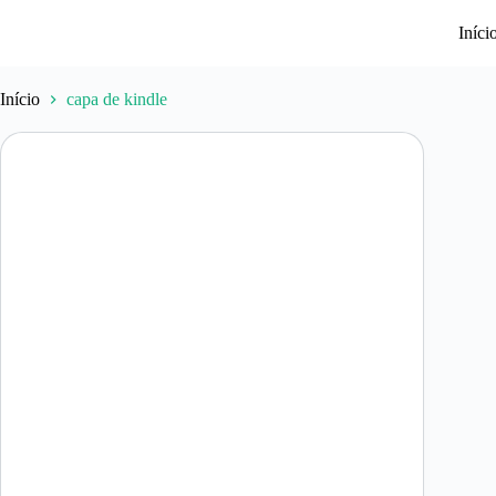
Pular
para
Iníci
o
conteúdo
Início
capa de kindle