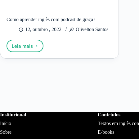
Como aprender inglês com podcast de graça?
12, outubro , 2022
Olivelton Santos
Leia mais
Como
aprender
inglês
com
podcast
de
graça?
Institucional
Conteúdos
Início
Textos em inglês co
Sobre
E-books