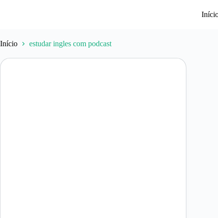
Pular
para
Iníci
o
conteúdo
Início
estudar ingles com podcast