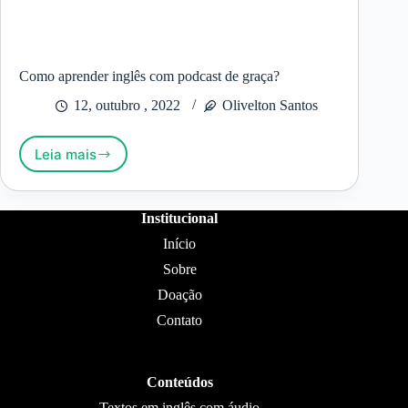
Como aprender inglês com podcast de graça?
12, outubro , 2022
Olivelton Santos
Leia mais
Como
aprender
inglês
com
Institucional
podcast
Início
de
graça?
Sobre
Doação
Contato
Conteúdos
Textos em inglês com áudio