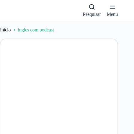
Pular
para
o
Pesquisar
Menu
conteúdo
Início
ingles com podcast