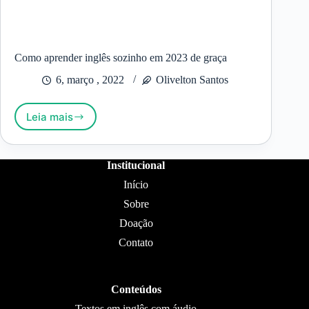
Como aprender inglês sozinho em 2023 de graça
6, março , 2022
Olivelton Santos
Leia mais
Como
aprender
inglês
sozinho
Institucional
em
Início
2023
de
Sobre
graça
Doação
Contato
Conteúdos
Textos em inglês com áudio