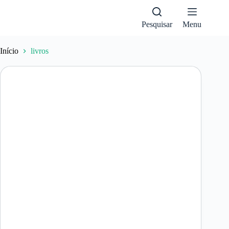
Pular
para
o
Pesquisar
Menu
conteúdo
Início
livros