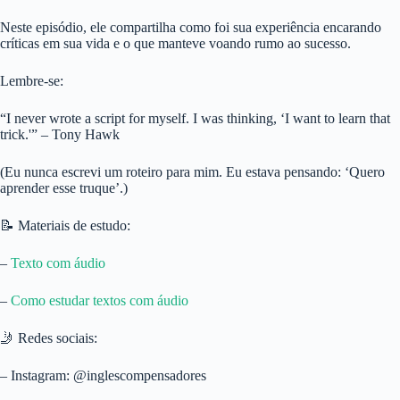
Neste episódio, ele compartilha como foi sua experiência encarando
críticas em sua vida e o que manteve voando rumo ao sucesso.
Lembre-se:
“I never wrote a script for myself. I was thinking, ‘I want to learn that
trick.'” – Tony Hawk
(Eu nunca escrevi um roteiro para mim. Eu estava pensando: ‘Quero
aprender esse truque’.)
📝 Materiais de estudo:
–
Texto com áudio
–
Como estudar textos com áudio
🤳 Redes sociais:
– Instagram: @inglescompensadores