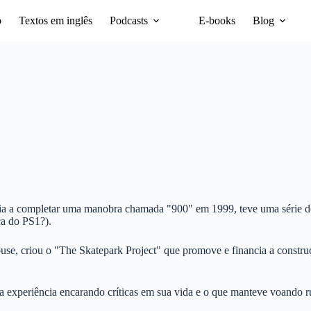
o
Textos em inglês
Podcasts
E-books
Blog
1X
ória a completar uma manobra chamada "900" em 1999, teve uma série d
a do PS1?).
e, criou o "The Skatepark Project" que promove e financia a construç
ua experiência encarando críticas em sua vida e o que manteve voando 