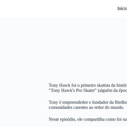
Pular
para
Iníci
o
conteúdo
Tony Hawk foi o primeiro skatista da hist
"Tony Hawk's Pro Skater" (alguém da époc
Tony é empreendedor e fundador da Birdhous
comunidades carentes ao redor do mundo.
Neste episódio, ele compartilha como foi s