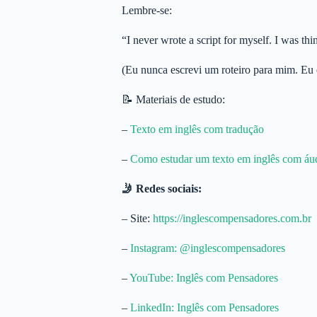
Lembre-se:
“I never wrote a script for myself. I was thi
(Eu nunca escrevi um roteiro para mim. Eu 
📝 Materiais de estudo:
–
Texto em inglês com tradução
–
Como estudar um texto em inglês com áud
🤳 Redes sociais:
– Site:
⁠https://inglescompensadores.com.br⁠
–
⁠Instagram: @inglescompensadores⁠
–
⁠YouTube: Inglês com Pensadores⁠
–
⁠LinkedIn: Inglês com Pensadores