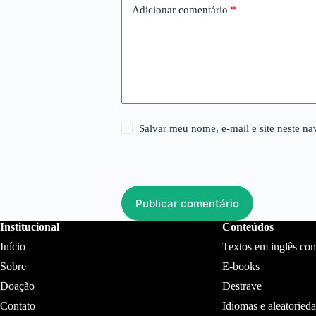
Adicionar comentário
*
Salvar meu nome, e-mail e site neste n
Publicar comentário
Institucional
Conteúdos
Início
Textos em inglês co
Sobre
E-books
Doação
Destrave
Contato
Idiomas e aleatoried