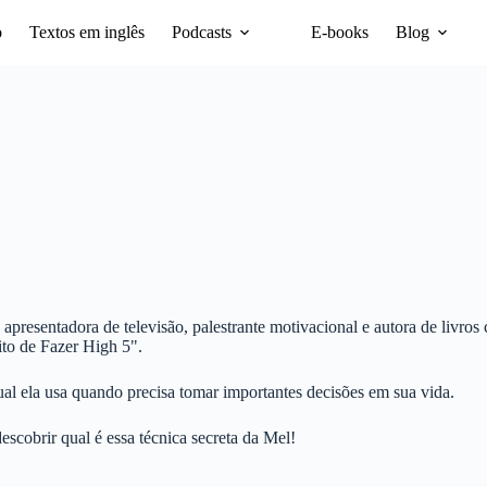
o
Textos em inglês
Podcasts
E-books
Blog
1X
presentadora de televisão, palestrante motivacional e autora de livr
to de Fazer High 5".
ual ela usa quando precisa tomar importantes decisões em sua vida.
escobrir qual é essa técnica secreta da Mel!