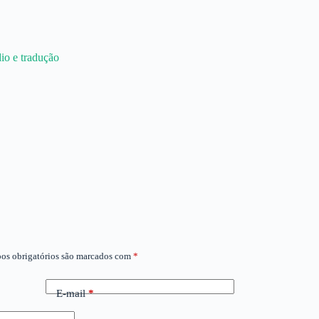
o e tradução⁠⁠
os obrigatórios são marcados com
*
E-mail
*