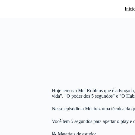
Pular
para
Iníci
o
conteúdo
Hoje temos a Mel Robbins que é advogada, a
vida", "O poder dos 5 segundos" e "O Hábi
Nesse episódio a Mel traz uma técnica da q
Você tem 5 segundos para apertar o play e d
📝 Materiais de estudo: