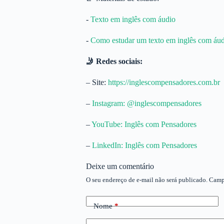
-⁠ ⁠⁠
Texto em inglês com áudio⁠⁠
-⁠
⁠⁠Como estudar um texto em inglês com áudi
🤳 Redes sociais:
– Site:
⁠https://inglescompensadores.com.br⁠
–
⁠Instagram: @inglescompensadores⁠
–
⁠YouTube: Inglês com Pensadores⁠
–
⁠LinkedIn: Inglês com Pensadores
Deixe um comentário
O seu endereço de e-mail não será publicado.
Camp
Nome
*