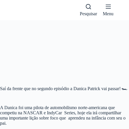
Pular
para
o
Pesquisar
Menu
conteúdo
1X
Saí da frente que no segundo episódio a Danica Patrick vai passar! 🏎️
A Danica foi uma pilota de automobilismo norte-americana que
competiu na NASCAR e IndyCar Series, hoje ela irá compartilhar
uma importante lição sobre foco que aprendeu na infância com seu o
pai.