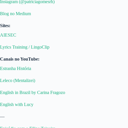
⁠Instagram (@patriciagomesrh)⁠
⁠Blog no Medium⁠
Sites:
⁠AIESEC⁠
⁠Lyrics Training / LingoClip⁠
Canais no YouTube:
⁠Estranha História⁠
⁠Leleco (Mentalizei)⁠
⁠English in Brazil by Carina Fragozo⁠
⁠English with Lucy⁠
—