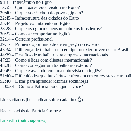
9:13 – Intercâmbio no Egito
13:55 – Que lugares você visitou no Egito?
20:40 – O que você achou do povo egipício?
22:45 – Infraestrutura das cidades do Egito
25:44 – Projeto voluntariado no Egito
28:28 – O que os egípcios pensam sobre os brasileiros?
30:22 – Como se comportar no Egito?
32:14 – Carreira profissional
39:17 – Primeira oportunidade de emprego no exterior
43:34 – Diferença de trabalhar em equipe no exterior versus no Brasil
44:39 – Desafios de trabalhar para empresas internacionais
47:23 – Como é lidar com clientes internacionais?
48:28 – Como conseguir um trabalho no exterior?
49:49 – O que é avaliado em uma entrevista em inglês?
51:40 – Dificuldades que brasileiros enfrentam em entrevistas de traba
52:40 – Dicas para aprender idiomas sozinho(a)
1:00:34 – Como a Patrícia pode ajudar você?
Links citados (basta clicar sobre cada link 👆)
Redes sociais da Patrícia Gomes:
⁠LinkedIn (patriciagomes)⁠