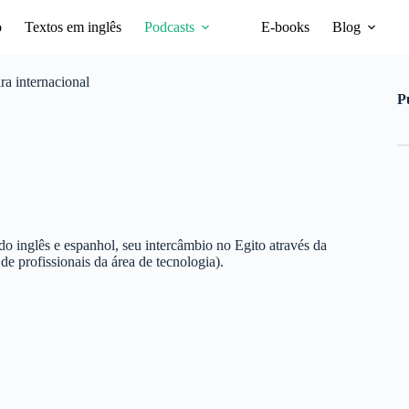
o
Textos em inglês
Podcasts
E-books
Blog
ra internacional
P
o inglês e espanhol, seu intercâmbio no Egito através da
e profissionais da área de tecnologia).