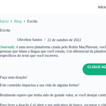
Pular
para
Iníci
o
conteúdo
Início
Blog
Escrita
Escrita
Olivelton Santos
22 de outubro de 2022
Journaly
: é uma nova plataforma criada pelo Robin MacPherson, você 
pessoas que falam a língua que você estuda. Um diferencial da platafor
específicos do texto que você escreveu.
CLIQUE AQ
Faça uma doação!
Este conteúdo impactou a sua vida de alguma forma?
Realmente espero que tenha sido de grande valor, se você desejar contri
Para fazer a doação é só abrir o seu aplicativo de banco, escanear o có