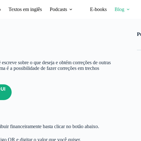
o
Textos em inglês
Podcasts
E-books
Blog
P
escreve sobre o que deseja e obtém correções de outras
ma é a possibilidade de fazer correções em trechos
UI
buir financeiramente basta clicar no botão abaixo.
digo QR e digitar o valor que você quiser.