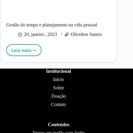
Gestão do tempo e planejamento na vida pessoal
20, janeiro , 2023
Olivelton Santos
Leia mais
Gestão
do
tempo
e
Institucional
planejamento
Início
na
vida
Sobre
pessoal
Doação
Contato
Conteúdos
Textos em inglês com áudio