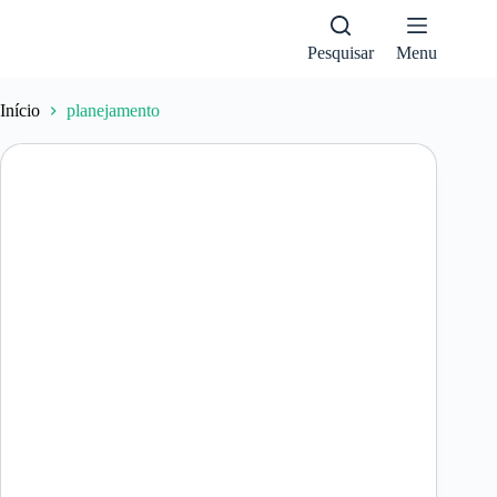
Pular
para
o
Pesquisar
Menu
conteúdo
Início
planejamento