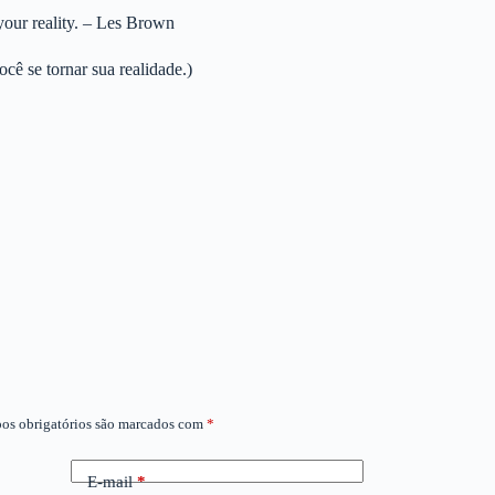
your reality. – Les Brown
cê se tornar sua realidade.)
os obrigatórios são marcados com
*
E-mail
*