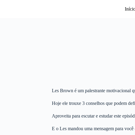
Pular
para
Iníci
o
conteúdo
Les Brown é um palestrante motivacional que
Hoje ele trouxe 3 conselhos que podem defi
Aproveita para escutar e estudar este episó
E o Les mandou uma mensagem para você qu